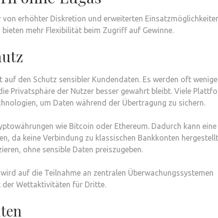
 von erhöhter Diskretion und erweiterten Einsatzmöglichkeiten
bieten mehr Flexibilität beim Zugriff auf Gewinne.
hutz
 auf den Schutz sensibler Kundendaten. Es werden oft wenige
e Privatsphäre der Nutzer besser gewahrt bleibt. Viele Plattf
hnologien, um Daten während der Übertragung zu sichern.
ryptowährungen wie Bitcoin oder Ethereum. Dadurch kann eine
en, da keine Verbindung zu klassischen Bankkonten hergestell
ieren, ohne sensible Daten preiszugeben.
g wird auf die Teilnahme an zentralen Überwachungssystemen
 der Wettaktivitäten für Dritte.
iten