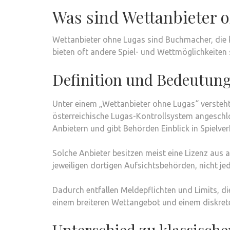
Was sind Wettanbieter 
Wettanbieter ohne Lugas sind Buchmacher, die 
bieten oft andere Spiel- und Wettmöglichkeiten
Definition und Bedeutun
Unter einem „Wettanbieter ohne Lugas“ versteht
österreichische Lugas-Kontrollsystem angesch
Anbietern und gibt Behörden Einblick in Spielv
Solche Anbieter besitzen meist eine Lizenz aus
jeweiligen dortigen Aufsichtsbehörden, nicht 
Dadurch entfallen Meldepflichten und Limits, d
einem breiteren Wettangebot und einem diskret