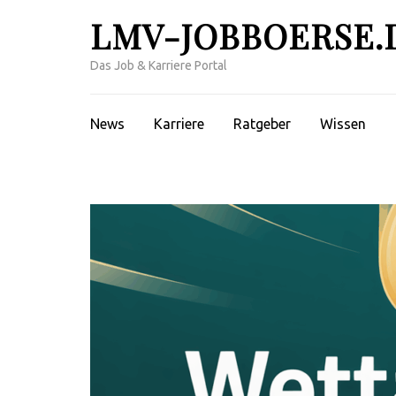
Zum
LMV-JOBBOERSE.
Inhalt
springen
Das Job & Karriere Portal
(Enter
drücken)
News
Karriere
Ratgeber
Wissen