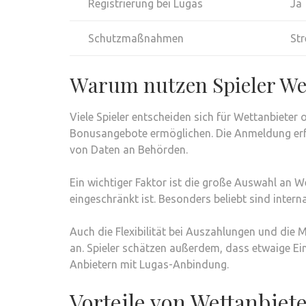
Registrierung bei Lugas
Ja
Schutzmaßnahmen
Str
Warum nutzen Spieler We
Viele Spieler entscheiden sich für Wettanbieter
Bonusangebote ermöglichen. Die Anmeldung erfo
von Daten an Behörden.
Ein wichtiger Faktor ist die große Auswahl an W
eingeschränkt ist. Besonders beliebt sind inter
Auch die Flexibilität bei Auszahlungen und die 
an. Spieler schätzen außerdem, dass etwaige Ein
Anbietern mit Lugas-Anbindung.
Vorteile von Wettanbiet