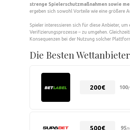
strenge Spielerschutzmaßnahmen sowie mehr
ergeben sich sowohl Vorteile wie eine größere Au
Spieler interessieren sich für diese Anbieter, u
Verifizierungsprozesse – zu umgehen. Gleichzeiti
Konsequenzen bei der Nutzung solcher Plattfor
Die Besten Wettanbiete
200€
100
/
500€
95
/1