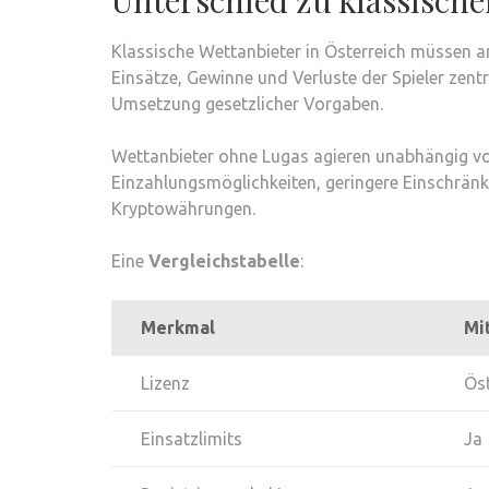
Unterschied zu klassisch
Klassische Wettanbieter in Österreich müssen a
Einsätze, Gewinne und Verluste der Spieler zent
Umsetzung gesetzlicher Vorgaben.
Wettanbieter ohne Lugas agieren unabhängig vo
Einzahlungsmöglichkeiten, geringere Einschrä
Kryptowährungen.
Eine
Vergleichstabelle
:
Merkmal
Mi
Lizenz
Öst
Einsatzlimits
Ja