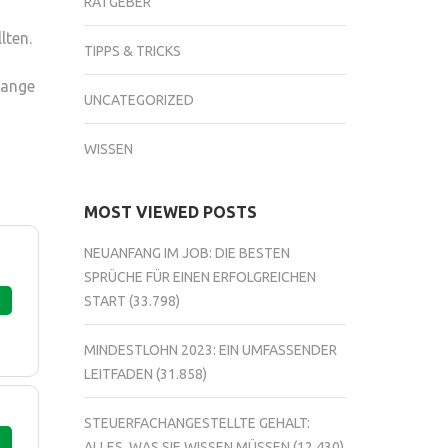
RATGEBER
lten.
TIPPS & TRICKS
lange
UNCATEGORIZED
WISSEN
MOST VIEWED POSTS
NEUANFANG IM JOB: DIE BESTEN
SPRÜCHE FÜR EINEN ERFOLGREICHEN
START
(33.798)
MINDESTLOHN 2023: EIN UMFASSENDER
LEITFADEN
(31.858)
STEUERFACHANGESTELLTE GEHALT:
ALLES, WAS SIE WISSEN MÜSSEN
(12.430)