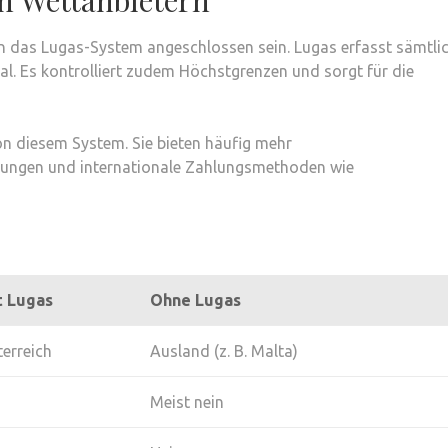
en Wettanbietern
n das Lugas-System angeschlossen sein. Lugas erfasst sämtli
ral. Es kontrolliert zudem Höchstgrenzen und sorgt für die
n diesem System. Sie bieten häufig mehr
nkungen und internationale Zahlungsmethoden wie
t Lugas
Ohne Lugas
erreich
Ausland (z. B. Malta)
Meist nein