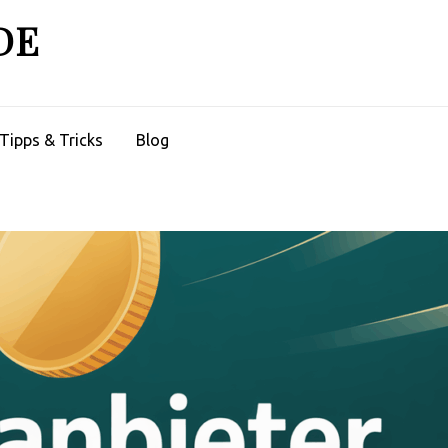
DE
Tipps & Tricks
Blog