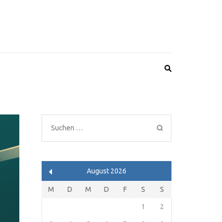
Suchen
nach:
August 2026
M
D
M
D
F
S
S
1
2