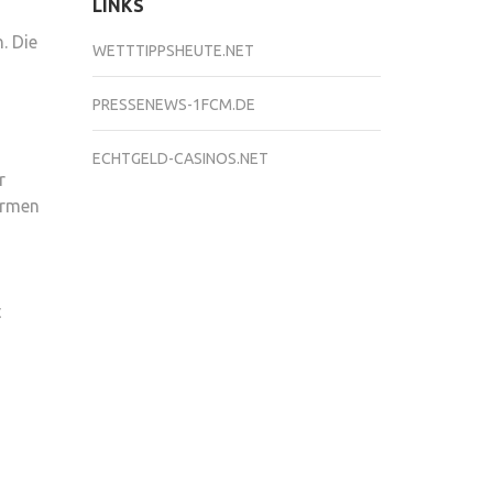
LINKS
. Die
WETTTIPPSHEUTE.NET
PRESSENEWS-1FCM.DE
ECHTGELD-CASINOS.NET
r
ormen
t