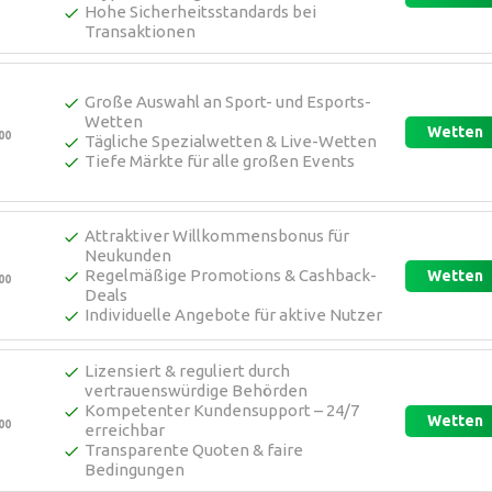
Hohe Sicherheitsstandards bei
Transaktionen
Große Auswahl an Sport- und Esports-
Wetten
Wetten
00
Tägliche Spezialwetten & Live-Wetten
Tiefe Märkte für alle großen Events
Attraktiver Willkommensbonus für
Neukunden
Regelmäßige Promotions & Cashback-
Wetten
00
Deals
Individuelle Angebote für aktive Nutzer
Lizensiert & reguliert durch
vertrauenswürdige Behörden
Kompetenter Kundensupport – 24/7
Wetten
00
erreichbar
Transparente Quoten & faire
Bedingungen