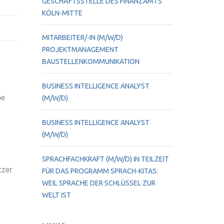
GESCHÄFTSSTELLE DES FINANZAMTS
KÖLN-MITTE
MITARBEITER/-IN (M/W/D)
PROJEKTMANAGEMENT
BAUSTELLENKOMMUNIKATION
BUSINESS INTELLIGENCE ANALYST
be
(M/W/D)
BUSINESS INTELLIGENCE ANALYST
(M/W/D)
SPRACHFACHKRAFT (M/W/D) IN TEILZEIT
tzer
FÜR DAS PROGRAMM SPRACH-KITAS:
WEIL SPRACHE DER SCHLÜSSEL ZUR
WELT IST