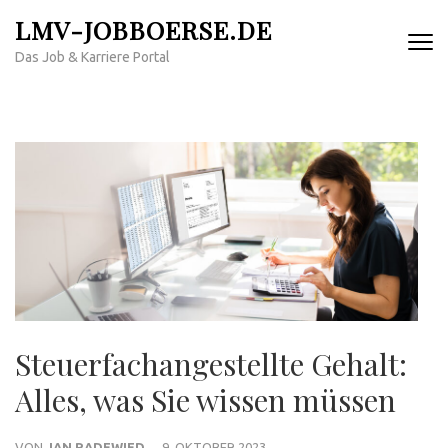
Zum
LMV-JOBBOERSE.DE
Inhalt
Das Job & Karriere Portal
springen
(Enter
drücken)
Steuerfachangestellte Gehalt:
Alles, was Sie wissen müssen
VON
JAN RADEWIED
9. OKTOBER 2023