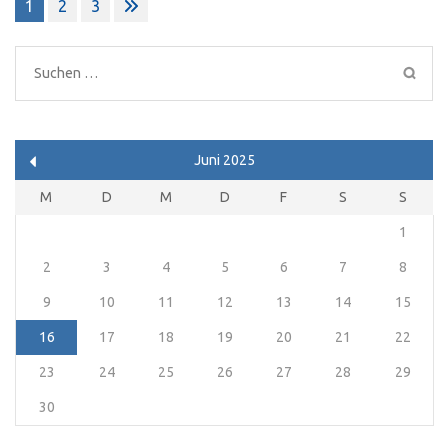
Seitennummerierung
1
2
3
der
Beiträge
Suchen
nach:
Juni 2025
M
D
M
D
F
S
S
1
2
3
4
5
6
7
8
9
10
11
12
13
14
15
16
17
18
19
20
21
22
23
24
25
26
27
28
29
30