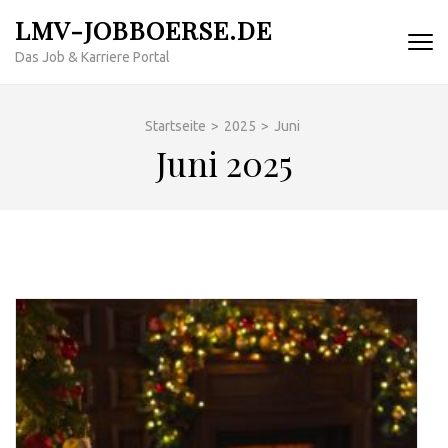
Zum
LMV-JOBBOERSE.DE
Inhalt
Das Job & Karriere Portal
springen
(Enter
drücken)
Startseite
>
2025
>
Juni
Juni 2025