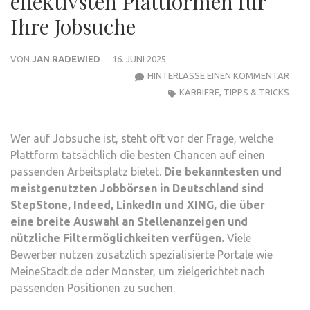
effektivsten Plattformen für
Ihre Jobsuche
VON
JAN RADEWIED
16. JUNI 2025
ZU
HINTERLASSE EINEN KOMMENTAR
BES
KARRIERE
,
TIPPS & TRICKS
JOBB
DIE
Wer auf Jobsuche ist, steht oft vor der Frage, welche
EFFE
Plattform tatsächlich die besten Chancen auf einen
PLA
passenden Arbeitsplatz bietet.
Die bekanntesten und
FÜR
meistgenutzten Jobbörsen in Deutschland sind
IHRE
StepStone, Indeed, LinkedIn und XING, die über
JOB
eine breite Auswahl an Stellenanzeigen und
nützliche Filtermöglichkeiten verfügen.
Viele
Bewerber nutzen zusätzlich spezialisierte Portale wie
MeineStadt.de oder Monster, um zielgerichtet nach
passenden Positionen zu suchen.