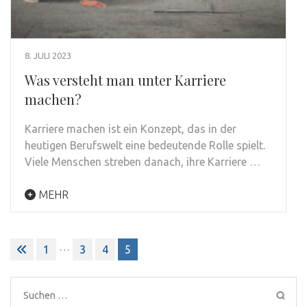
8. JULI 2023
Was versteht man unter Karriere
machen?
Karriere machen ist ein Konzept, das in der
heutigen Berufswelt eine bedeutende Rolle spielt.
Viele Menschen streben danach, ihre Karriere …
MEHR
Seitennummerierung
…
1
3
4
5
der
Beiträge
Suchen