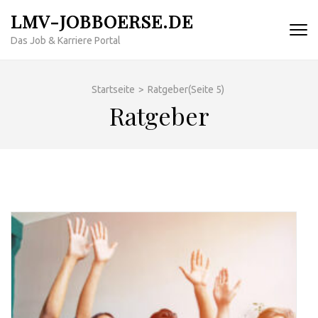
Zum
LMV-JOBBOERSE.DE
Inhalt
Das Job & Karriere Portal
springen
(Enter
drücken)
Startseite
>
Ratgeber
(Seite 5)
Ratgeber