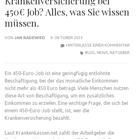
Krankenversicherung bei
450€ Job? Alles, was Sie wissen
müssen.
VON
JAN RADEWIED
9. OKTOBER 2023
ZU
HINTERLASSE EINEN KOMMENTAR
WER
BLOG
,
NEWS
,
RATGEBER
ZAH
KRA
Ein 450-Euro-Job ist eine geringfügig entlohnte
BEI
Beschäftigung, bei der das monatliche Einkommen
450€
nicht mehr als 450 Euro beträgt. Viele Menschen nutzen
JOB?
diese Art von Beschäftigung, um ein zusätzliches
ALLE
Einkommen zu erzielen. Eine wichtige Frage, die sich bei
WAS
einem 450-Euro-Job stellt, ist, wer die
SIE
Krankenversicherung bezahlt.
WIS
MÜS
Laut Krankenkassen.net zahlt der Arbeitgeber die